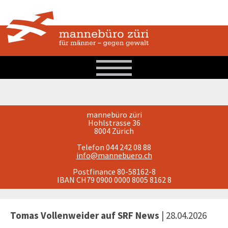
mannebüro züri
Hohlstrasse 36
8004 Zürich
Telefon 044 242 08 88
info@mannebuero.ch
Postfinance 80-58162-8
IBAN CH79 0900 0000 8005 8162 8
Tomas Vollenweider auf SRF News
| 28.04.2026