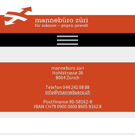
mannebüro züri
Hohlstrasse 36
8004 Zürich
Telefon 044 242 08 88
info@mannebuero.ch
Postfinance 80-58162-8
IBAN CH79 0900 0000 8005 8162 8